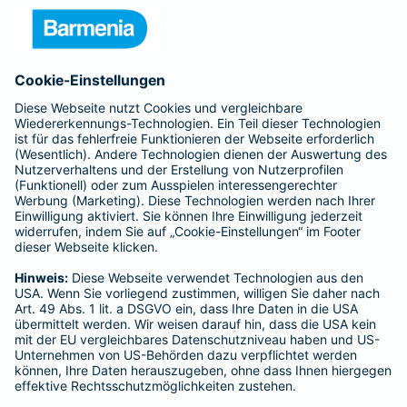
Unternehmen
Anfahrt
Affiliate-Partner werden
Barmenia ist Teil der BarmeniaGothaer
BELIEBTE SEITEN
Kranken-Zusatzversicherung
Tierversicherungen
Haftpflichtversicherung
Hausratversicherung
SERVICE
Adresse ändern
Schaden melden
Kilometerstandsmeldung
Serviceübersicht