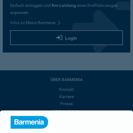
Einfach einloggen und
Km-Leistung
eines Kraftfahrzeuges
anpassen.
Infos zu Meine Barmenia
Login
ÜBER BARMENIA
Kontakt
Karriere
Presse
Unternehmen
Anfahrt
Affiliate-Partner werden
Barmenia ist Teil der BarmeniaGothaer