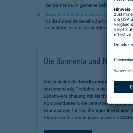
der Barmenia Allgemeine befinden sich zu
Barmenia Versicherungen a. G.
Ist die führende Gesellschaft der Barmeni
ausnahmslos das Auslandsreisekrankenve
Die Barmenia und Nachhalti
Meilensteine der
bereits umgesetzten ök
entsprechende Produkte in der Krankenvers
Lebensversicherung mit Nachhaltigkeitsf
Kompositbereich, die verantwortungsvolle
Grundsätzen für nachhaltiges Investieren d
Staaten und Unternehmen sowie die
CO2-n