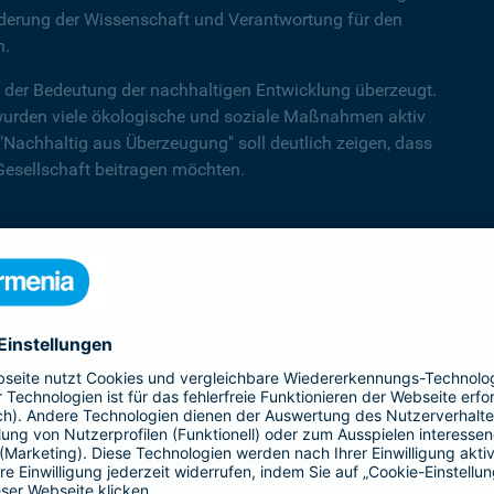
rderung der Wissenschaft und Verantwortung für den
h.
n der Bedeutung der nachhaltigen Entwicklung überzeugt.
urden viele ökologische und soziale Maßnahmen aktiv
"Nachhaltig aus Überzeugung" soll deutlich zeigen, dass
Gesellschaft beitragen möchten.
sgeschäft. Die Aktien der Barmenia Krankenversicherung AG be
nahme der Lebensversicherung, der substitutiven Krankenversich
ett und das Angebot um Sach-, Haftpflicht-, Unfall- und Kraftf