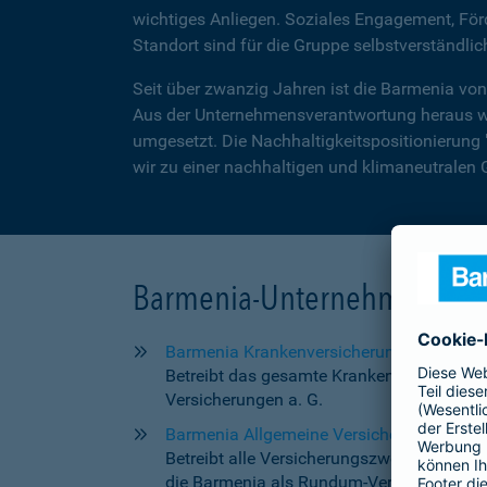
wichtiges Anliegen. Soziales Engagement, Fö
Standort sind für die Gruppe selbstverständlic
Seit über zwanzig Jahren ist die Barmenia vo
Aus der Unternehmensverantwortung heraus w
umgesetzt. Die Nachhaltigkeitspositionierung 
wir zu einer nachhaltigen und klimaneutralen 
Barmenia-Unternehmen
Barmenia Krankenversicherung AG
Betreibt das gesamte Krankenversicherung
Versicherungen a. G.
Barmenia Allgemeine Versicherungs-AG
Betreibt alle Versicherungszweige mit Aus
die Barmenia als Rundum-Versicherer kompl