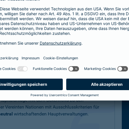
 100 % im Besitz der Barmenia Versicherungen a. G.
a-Unternehmensgruppe. Die Abkürzung "a. G." steht für "auf Gege
rsicherungsgeschäft.
gkeit
ologischen und sozialen Maßnahme
n sind
icherung mit Gesundheitsservices, in der
onds sowie nachhaltigen Lösungen im
 Kapitalanlage mit dem Bekenntnis zu den
er Vereinten Nationen mit Ausschlusskriterien für
eutral
wirtschaftenden Hauptverwaltungen.