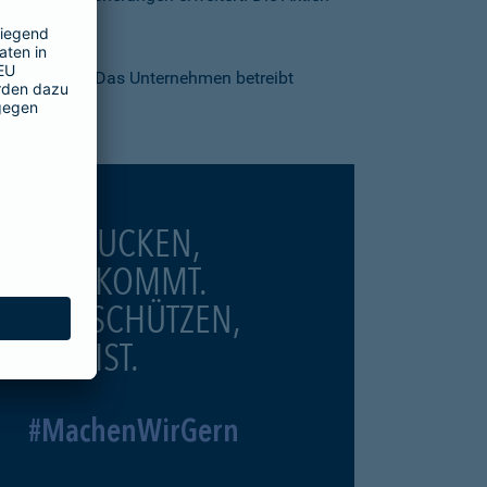
nseitigkeit". Das Unternehmen betreibt
SIE GUCKEN,
WAS KOMMT.
WIR SCHÜTZEN,
WAS IST.
#MachenWirGern