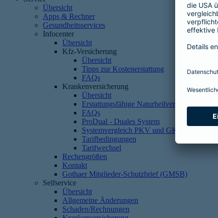
Übersicht
Apps & Rechner
Gesundheitsservices
Infocenter
Übersicht
Kfz-Versicherung
Übersicht
Tipps zur Kostenerstattung
FAQs
Krankenversicherung
Übersicht
Erstattungsfähige Naturheilverfahren
FAQs
ProDual - Duales System
Systemvergleich PKV und GKV
Tarifbedingungen
Tarifwechsel
Rechengrößen
Kontakt
Gothaer Mitglieder-Schutzbrief (GMSB)
Selfservice
Übersicht
Allgemeine Änderungen
Schaden/Rechnungen
Krankenversicherung