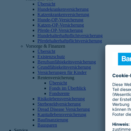
Übersicht
Hundekrankenversicherung
Katzenkrankenversicherung
Hunde-OP-Versicherung
Katzen-OP-Versicherung
Pferde-OP-Versicherung
Hundehalterhaftpflichtversicherung
Pferdehalterhaftpflichtversicherung
Vorsorge & Finanzen
Übersicht
Existenzschutz
Berufsunfähigkeitsversicherung
Grundfähigkeitsversicherung
Versicherungen für Kinder
Rentenversicherung
Übersicht
Fonds im Überblick
Fondsrente
Risikolebensversicherung
Sterbegeldversicherung
Dread Disease Versicherung
Kapitallebensversicherung
Baufinanzierung
Bausparen
Service